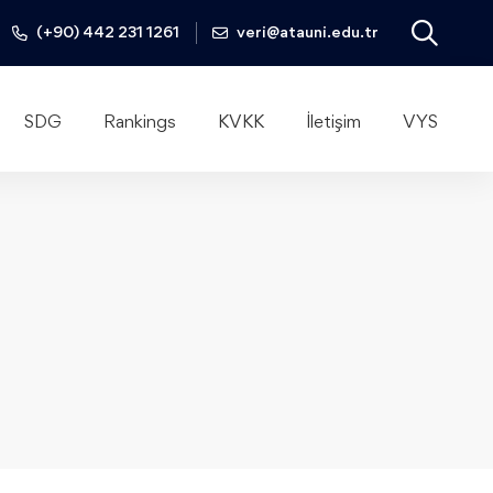
(+90) 442 231 1261
veri@atauni.edu.tr
SDG
Rankings
KVKK
İletişim
VYS